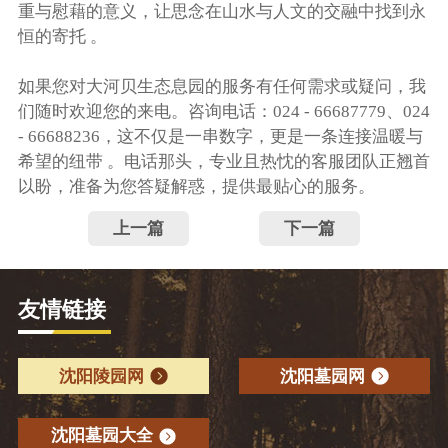
重与慰藉的意义，让思念在山水与人文的交融中找到永
恒的寄托 。
如果您对大河贝生态息园的服务有任何需求或疑问，我
们随时欢迎您的来电。咨询电话：024 - 66687779、024
- 66688236，这不仅是一串数字，更是一条连接温暖与
希望的纽带 。电话那头，专业且热忱的客服团队正翘首
以盼，准备为您答疑解惑，提供最贴心的服务。
上一篇
下一篇
友情链接
沈阳陵园网
沈阳墓园网
沈阳墓园大全