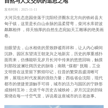
自然与人文交织的追思之地
发布时间：2025-11-11
大河贝生态息园坐落于沈阳经济圈东北方向的铁岭县大
甸子镇，这里是长白山余脉的温柔臂弯，柴河水库碧波
粼粼相伴 ，得天独厚的自然生态宛如天工雕琢的绝美画
卷。
抬眼望去，山水相依的景致静谧而祥和，让人内心瞬间
沉静。园区东望清王朝龙兴之地新宾，历史的厚重感扑
面而来，仿佛能听见岁月长河中传来的悠悠回响，触摸
到那段波澜壮阔历史的脉络；南眺 “煤都” 抚顺，工业
文明曾在这里留下辉煌印记，往昔的繁荣昌盛清晰可
辨，展现出时代发展的强劲力量；西临省会沈阳，现代
都市的便捷资源触手可得，城市的活力与园区的宁静形
成独特互补；北依千年历史古城铁岭，岁月沉淀的韵味
萦绕在每一寸空气里，诉说着这座城市的古老故事。