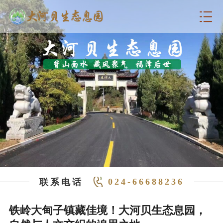
024-66688236
联系电话
铁岭大甸子镇藏佳境！大河贝生态息园，