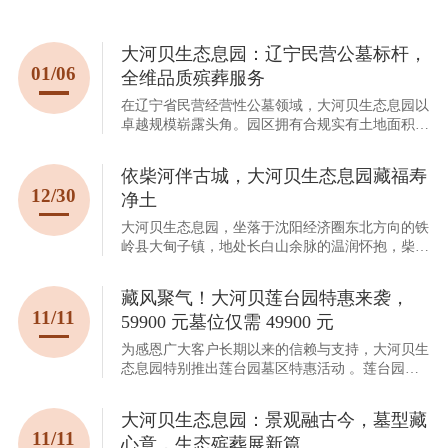
大河贝生态息园：辽宁民营公墓标杆，
01/06
全维品质殡葬服务
在辽宁省民营经营性公墓领域，大河贝生态息园以
卓越规模崭露头角。园区拥有合规实有土地面积达
62万平方米，稳居省内同类型公墓前列。这片广袤
土地，不仅为园区长远发展预留了充足空间，更筑
依柴河伴古城，大河贝生态息园藏福寿
牢了服务全方位拓展与品质稳步升级的坚实根基。
12/30
净土
大河贝生态息园，坐落于沈阳经济圈东北方向的铁
岭县大甸子镇，地处长白山余脉的温润怀抱，柴河
水库碧波粼粼环伺左右，得天独厚的自然生态，恰
似天工雕琢的绝美画卷，静谧悠远，意境天成。
藏风聚气！大河贝莲台园特惠来袭，
11/11
59900 元墓位仅需 49900 元
为感恩广大客户长期以来的信赖与支持，大河贝生
态息园特别推出莲台园墓区特惠活动 。莲台园经
由专业堪舆师精心规划，风水格局得天独厚，尽显
藏风聚气之妙 。这里群山环抱，宛如太师椅的靠
大河贝生态息园：景观融古今，墓型藏
背与扶手，为逝者提供安稳的依靠；前方视野开
11/11
心意，生态殡葬展新篇
阔，远处山峦起伏，近处流水潺潺，仿佛一幅徐徐