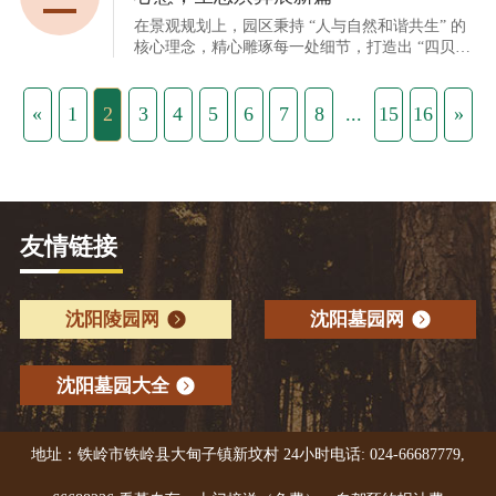
展开的山水画卷，象征着家族前景的无限广阔 。
在景观规划上，园区秉持 “人与自然和谐共生” 的
核心理念，精心雕琢每一处细节，打造出 “四贝三
十一园、一廊、三带、永生门、龙龟” 等特色景观
布局 。每一处景观都是传统文化元素与现代生态
理念的精妙融合，古典与现代在此碰撞出独特的火
«
1
2
3
4
5
6
7
8
...
15
16
»
花。园区的设计团队巧妙地将传统的吉祥图案、历
史典故融入现代的景观造型与空间布局中，让古老
的东方文化在现代美学的演绎下焕发出新的生机与
活力 。
友情链接
沈阳陵园网
沈阳墓园网
沈阳墓园大全
地址：铁岭市铁岭县大甸子镇新坟村 24小时电话: 024-66687779,